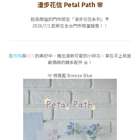
漫步花信 Petal Path 🌸
會員登入
超高顏值的門市限定「漫步花信系列」💐
查看購物車
2026/7/1 起將在全台門市限量販售！！
在
微風
與
暖陽
的美好中，種出清新可愛的小碎花，拿在手上就是
最精緻的韓系配件 🎀！
🩵 微風藍 Breeze Blue