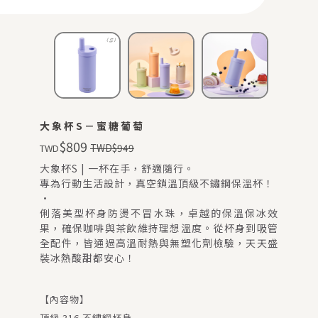
會員登入
查看購物車
大象杯S－蜜糖葡萄
$
809
TWD
$
949
TWD
大象杯S | 一杯在手，舒適隨行。
專為行動生活設計，真空鎖溫頂級不鏽鋼保溫杯！
·
俐落美型杯身防燙不冒水珠，卓越的保溫保冰效
果，確保咖啡與茶飲維持理想溫度。從杯身到吸管
全配件，皆通過高溫耐熱與無塑化劑檢驗，天天盛
裝冰熱酸甜都安心！
【內容物】
頂級 316 不鏽鋼杯身