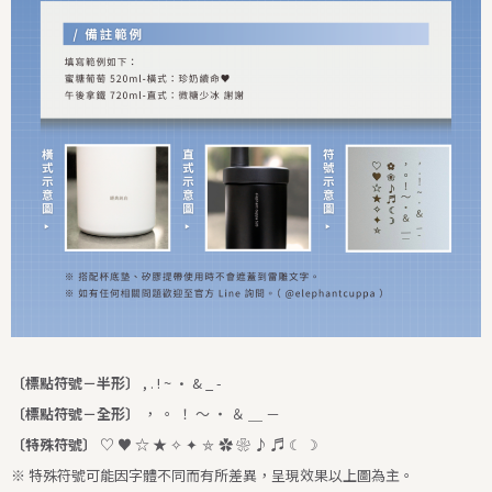
〔標點符號－半形〕
, . ! ~ · & _ -
〔標點符號－全形〕
， 。 ！ ～ ・ ＆ ＿ －
〔特殊符號〕
♡ ♥ ☆ ★ ✧ ✦ ⛤ ✿ ❀ ♪ ♬ ☾ ☽
※ 特殊符號可能因字體不同而有所差異，呈現效果以上圖為主。