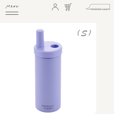
HOME
ABOUT
FEATURE
SHOP
GIFTS
NEWS
STORES
CONTACT
FAQ
COMMUNITY