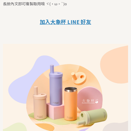
長按內文即可複製取用唷 ヾ(•ω•`)o
加入大象杯 LINE
好友