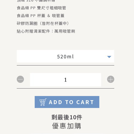
食品級 PP 雙尺寸粗細吸管
食品級 PP 杯蓋 ＆ 吸管蓋
矽膠防漏圈（皆附在杯蓋中）
貼心附贈清潔配件：萬用吸管刷
520ml
ADD TO CART
剩最後10件
優惠加購