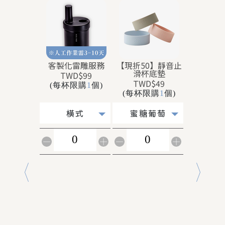
客製化雷雕服務
【現折50】靜音止
【現折4
滑杯底墊
名公
TWD$99
TWD$49
TWD
(每杯限購
1
個)
(每杯限購
1
個)
(每杯限
橫式
蜜糖葡萄
款式隨