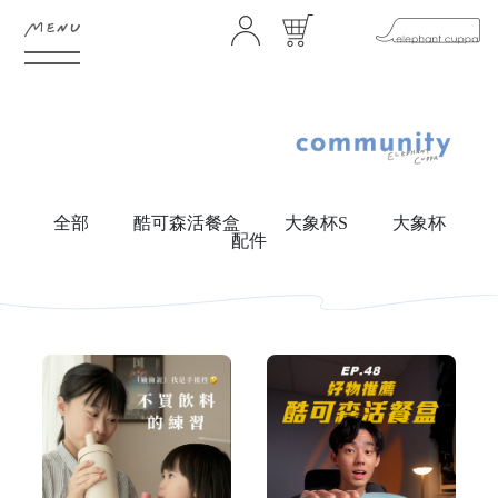
HOME
ABOUT
全部
酷可森活餐盒
大象杯S
大象杯
FEATURE
SHOP
配件
GIFTS
NEWS
STORES
CONTACT
FAQ
COMMUNITY