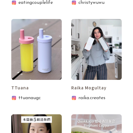
eatingcouplelife
christywuwu
TTuana
Raika Mogultay
ttuanaugc
raika.creates