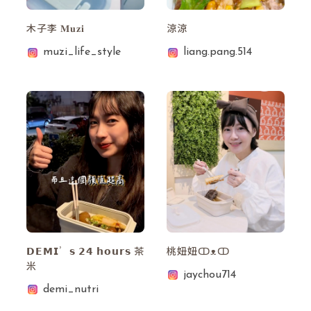
木子李 𝐌𝐮𝐳𝐢
涼涼
muzi_life_style
liang.pang.514
𝗗𝗘𝗠𝗜’𝘀 𝟮𝟰 𝗵𝗼𝘂𝗿𝘀 茶
桃妞妞ↀᴥↀ
米
jaychou714
demi_nutri