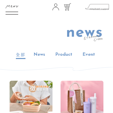
HOME
ABOUT
FEATURE
SHOP
全部
News
Product
Event
GIFTS
NEWS
STORES
CONTACT
FAQ
COMMUNITY