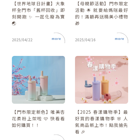
【世界地球日計畫】大象
【母親節活動】門市限定
杯全門市「舊杯回收」即
活動 🌟 就要給媽咪最好
刻開跑 ✨ 一起化廢為寶
的！滿額再送精美小禮物
🌏
🎁
2025/04/22
2025/04/16
【門市限定新色】唯美杏
【2025 春漾購物季】最
花柔粉上架啦 🩷 快看看
好買的春漾購物季 🌸 人
如何購買！！
氣商品新上市！點我搶先
看 🎉