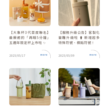
【大象杯3代首度聯名】
【服務升級公告】客製化
最療癒的「再睡5分鐘」
雷雕升級啦 ⬆️ 新增超多
五週年限定杯上市啦 ✨
特殊符號、標點符號！
2025/05/17
2025/05/09