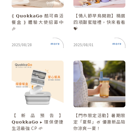
會員登入
⟪ 𝗤𝘂𝗼𝗸𝗸𝗮𝗚𝗼 酷可森活
【情人節早鳥開跑】精選
查看購物車
餐盒 ⟫ 體驗大使招募中
四項甜蜜贈禮，快來看看
🎉
💝
2025/08/28
2025/08/01
【新品預告】
【門市限定活動】暑期限
𝗤𝘂𝗼𝗸𝗸𝗮𝗚𝗼 ▸ 環保便捷
定「夏祭」🍧 優惠新品陪
生活最強 CP 🌱
你涼爽一夏！